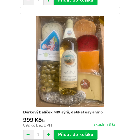
Přidat do košíku
Dárkový balíček MIX sýrů, delikatesy a víno
999 Kč
/
ks
skladem 9 ks
892 Kč
bez DPH
Přidat do košíku