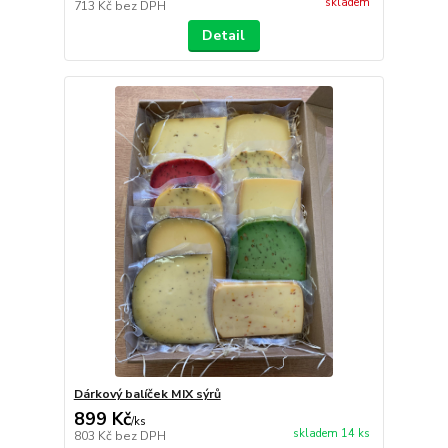
skladem
713 Kč
bez DPH
Detail
Dárkový balíček MIX sýrů
899 Kč
/
ks
skladem 14 ks
803 Kč
bez DPH