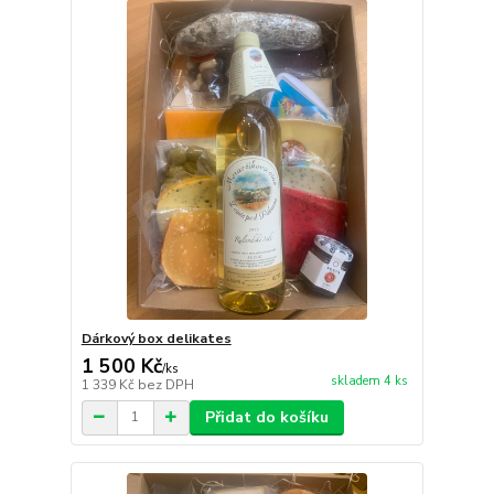
Dárkový box delikates
1 500 Kč
/
ks
skladem 4 ks
1 339 Kč
bez DPH
Přidat do košíku