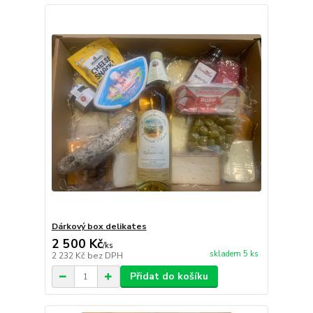
Dárkový box delikates
2 500 Kč
/
ks
skladem 5 ks
2 232 Kč
bez DPH
Přidat do košíku