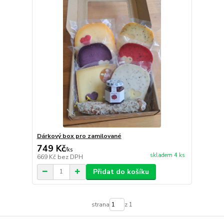
Dárkový box pro zamilované
749 Kč
/
ks
skladem 4 ks
669 Kč
bez DPH
Přidat do košíku
strana
z 1