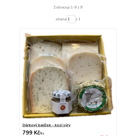
Zobrazuji 1-9 z 9
strana
z 1
Dárkový balíček - kozí sýry
799 Kč
/
ks