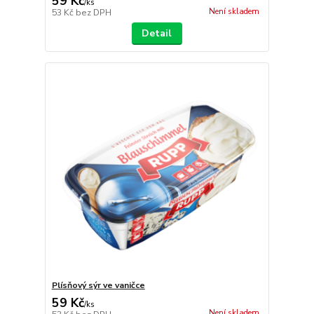
59 Kč
/
ks
Není skladem
53 Kč
bez DPH
Detail
Plísňový sýr ve vaničce
59 Kč
/
ks
Není skladem