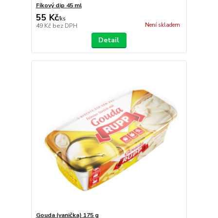
Fíkový dip 45 ml
55 Kč
/
ks
Není skladem
49 Kč
bez DPH
Detail
Gouda (vanička) 175 g