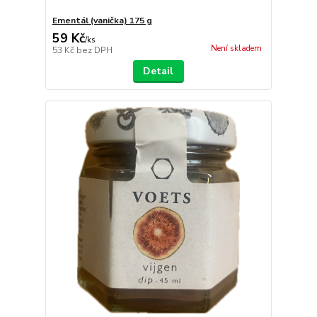
Ementál (vanička) 175 g
59 Kč
/
ks
Není skladem
53 Kč
bez DPH
Detail