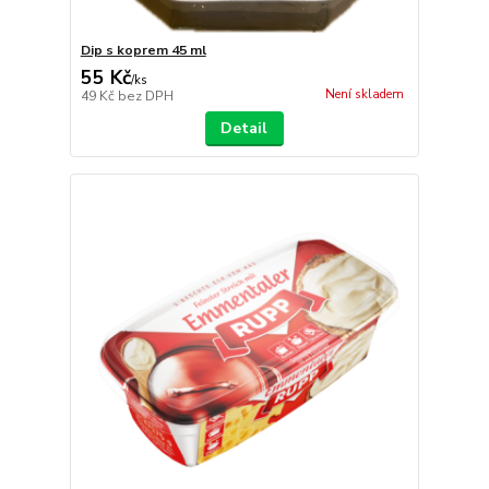
Dip s koprem 45 ml
55 Kč
/
ks
Není skladem
49 Kč
bez DPH
Detail