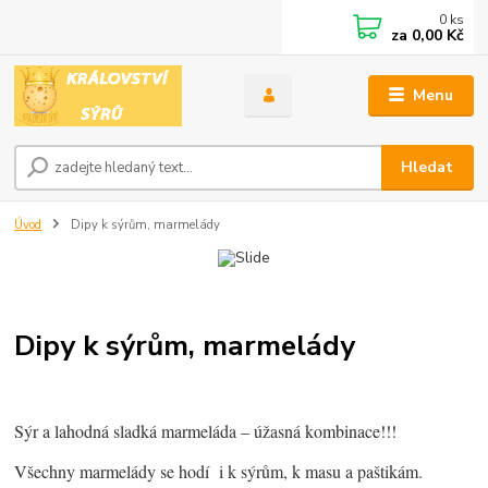
0
ks
za
0,00 Kč
Menu
Hledat
Úvod
Dipy k sýrům, marmelády
Dipy k sýrům, marmelády
Sýr a lahodná sladká marmeláda – úžasná kombinace!!!
Všechny marmelády se hodí i k sýrům, k masu a paštikám.