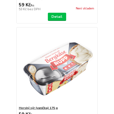
59 Kč
/
ks
Není skladem
53 Kč
bez DPH
Detail
Horský sýr (vanička) 175 g