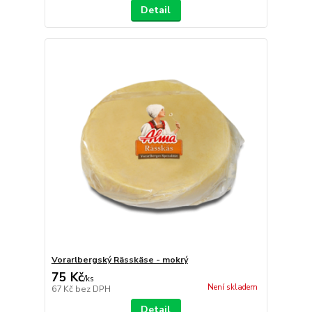
Detail
Vorarlbergský Rässkäse - mokrý
75 Kč
/
ks
Není skladem
67 Kč
bez DPH
Detail