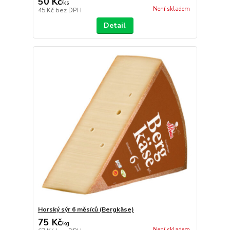
50 Kč
/
ks
Není skladem
45 Kč
bez DPH
Detail
Horský sýr 6 měsíců (Bergkäse)
75 Kč
/
kg
Není skladem