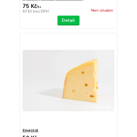
75 Kč
/
ks
Není skladem
67 Kč
bez DPH
Detail
Ementál