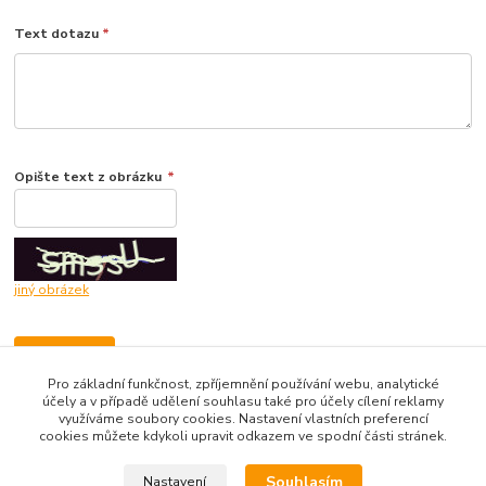
Text dotazu
*
Opište text z obrázku
*
jiný obrázek
Pro základní funkčnost, zpříjemnění používání webu, analytické
účely a v případě udělení souhlasu také pro účely cílení reklamy
využíváme soubory cookies. Nastavení vlastních preferencí
cookies můžete kdykoli upravit odkazem ve spodní části stránek.
Podle zákona o evidenci tržeb je prodávající povinen vystavit
kupujícímu účtenku. Zároveň je povinen zaevidovat přijatou tržbu
Souhlasím
Nastavení