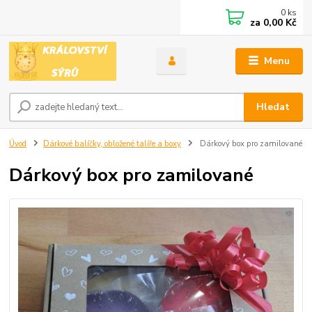
0
ks
za
0,00 Kč
Menu
Hledat
Úvod
Dárkové balíčky, obložené talíře a boxy
Dárkový box pro zamilované
Dárkový box pro zamilované