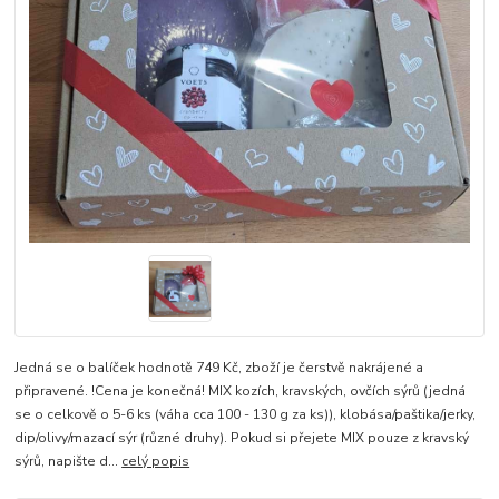
Jedná se o balíček hodnotě 749 Kč, zboží je čerstvě nakrájené a
připravené. !Cena je konečná! MIX kozích, kravských, ovčích sýrů (jedná
se o celkově o 5-6 ks (váha cca 100 - 130 g za ks)), klobása/paštika/jerky,
dip/olivy/mazací sýr (různé druhy). Pokud si přejete MIX pouze z kravský
sýrů, napište d...
celý popis