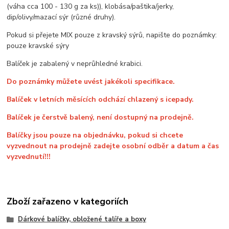
(váha cca 100 - 130 g za ks)), klobása/paštika/jerky,
dip/olivy/mazací sýr (různé druhy).
Pokud si přejete MIX pouze z kravský sýrů, napište do poznámky:
pouze kravské sýry
Balíček je zabalený v neprůhledné krabici.
Do poznámky můžete uvést jakékoli specifikace.
Balíček v letních měsících odchází chlazený s icepady.
Balíček je čerstvě balený, není dostupný na prodejně.
Balíčky jsou pouze na objednávku, pokud si chcete
vyzvednout na prodejně zadejte osobní odběr a datum a čas
vyzvednutí!!!
Zboží zařazeno v kategoriích
Dárkové balíčky, obložené talíře a boxy