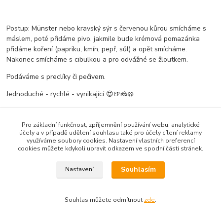
Postup: Münster nebo kravský sýr s červenou kůrou smícháme s
máslem, poté přidáme pivo, jakmile bude krémová pomazánka
přidáme koření (papriku, kmín, pepř, sůl) a opět smícháme.
Nakonec smícháme s cibulkou a pro odvážné se žloutkem.
Podáváme s preclíky či pečivem.
Jednoduché - rychlé - vynikající
😍
🍺
🧀
🥨
Pro základní funkčnost, zpříjemnění používání webu, analytické
účely a v případě udělení souhlasu také pro účely cílení reklamy
Podle zákona o evidenci tržeb je prodávající povinen vystavit
využíváme soubory cookies. Nastavení vlastních preferencí
kupujícímu účtenku. Zároveň je povinen zaevidovat přijatou tržbu
cookies můžete kdykoli upravit odkazem ve spodní části stránek.
u správce daně online; v případě technického výpadku pak
nejpozději do 48 hodin.
Souhlasím
Nastavení
Vytvořeno na
Eshop-rychle.cz
Souhlas můžete odmítnout
zde
.