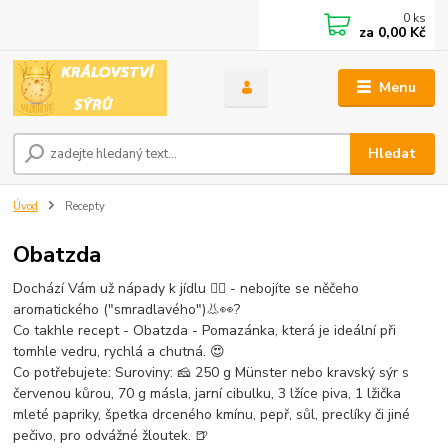
0
ks
za
0,00 Kč
Menu
Hledat
Úvod
Recepty
Obatzda
Dochází Vám už nápady k jídlu
🤷‍♀️
- nebojíte se něčeho
aromatického ("smradlavého")
👃
👀
?
Co takhle recept - Obatzda - Pomazánka, která je ideální při
tomhle vedru, rychlá a chutná.
😍
Co potřebujete: Suroviny:
🧀
250 g Münster nebo kravský sýr s
červenou kůrou, 70 g másla, jarní cibulku, 3 lžíce piva, 1 lžička
mleté papriky, špetka drceného kmínu, pepř, sůl, preclíky či jiné
pečivo, pro odvážné žloutek.
🍺