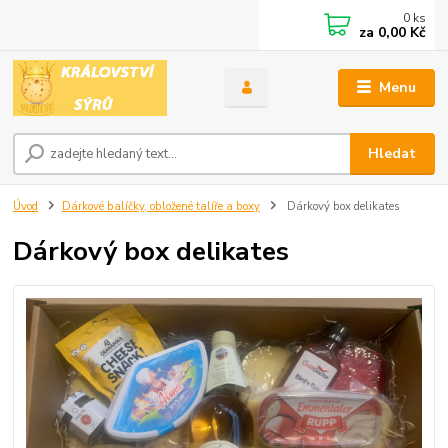
0
ks
za
0,00 Kč
Menu
Hledat
Úvod
Dárkové balíčky, obložené talíře a boxy
Dárkový box delikates
Dárkový box delikates