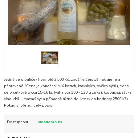
Jedná se o balíček hodnotě 2 500 Kč, zboží je čerstvě nakrájené a
připravené. !Cena je konečná! MIX kozích, kravských, ovčích sýrů (jedná
se o celkově o cca 15-16 ks (váha cca 100 - 130 g za ks), klobása/paštika,
víno, chilli, mazací sýr a případně různé deliktesy do hodnoty 2500 Kč).
Pokud si přeje...
celý popis
Dostupnost
skladem 5 ks