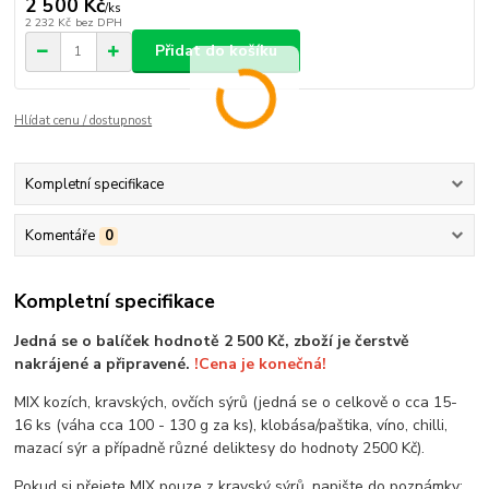
2 500 Kč
/
ks
2 232 Kč
bez DPH
Přidat do košíku
Hlídat cenu / dostupnost
Kompletní specifikace
Komentáře
0
Kompletní specifikace
Jedná se o balíček hodnotě 2 500 Kč, zboží je čerstvě
nakrájené a připravené.
!Cena je konečná!
MIX kozích, kravských, ovčích sýrů (jedná se o celkově o cca 15-
16 ks (váha cca 100 - 130 g za ks), klobása/paštika, víno, chilli,
mazací sýr a případně různé deliktesy do hodnoty 2500 Kč).
Pokud si přejete MIX pouze z kravský sýrů, napište do poznámky: