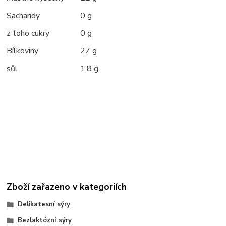
Sacharidy
0 g
z toho cukry
0 g
Bílkoviny
27 g
sůl
1,8 g
Zboží zařazeno v kategoriích
Delikatesní sýry
Bezlaktózní sýry