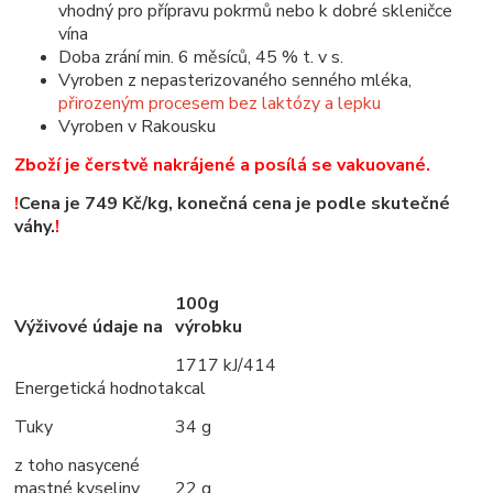
vhodný pro přípravu pokrmů nebo k dobré skleničce
vína
Doba zrání min. 6 měsíců, 45 % t. v s.
Vyroben z nepasterizovaného senného mléka,
přirozeným procesem bez laktózy a lepku
Vyroben v Rakousku
Zboží je čerstvě nakrájené a posílá se vakuované.
!
Cena je 749 Kč/kg, konečná cena je podle skutečné
váhy.
!
100g
Výživové údaje na
výrobku
1717 kJ/414
Energetická hodnota
kcal
Tuky
34 g
z toho nasycené
mastné kyseliny
22 g