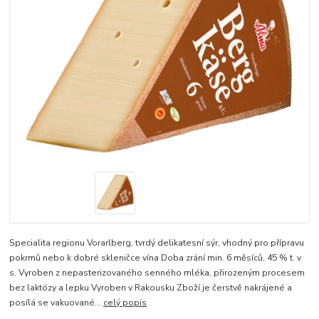
Specialita regionu Vorarlberg, tvrdý delikatesní sýr, vhodný pro přípravu
pokrmů nebo k dobré skleničce vína Doba zrání min. 6 měsíců, 45 % t. v
s. Vyroben z nepasterizovaného senného mléka, přirozeným procesem
bez laktózy a lepku Vyroben v Rakousku Zboží je čerstvě nakrájené a
posílá se vakuované...
celý popis