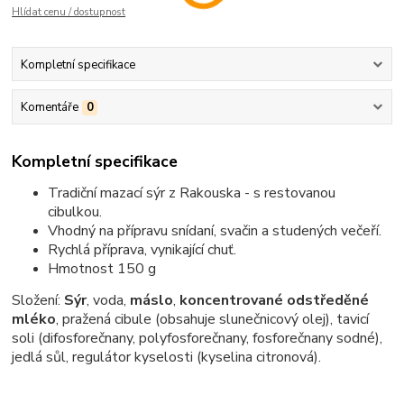
Hlídat cenu / dostupnost
Kompletní specifikace
Komentáře
0
Kompletní specifikace
Tradiční mazací sýr z Rakouska - s restovanou
cibulkou.
Vhodný na přípravu snídaní, svačin a studených večeří.
Rychlá příprava, vynikající chuť.
Hmotnost 150 g
Složení:
Sýr
, voda,
máslo
,
koncentrované odstředěné
mléko
, pražená cibule (obsahuje slunečnicový olej), tavicí
soli (difosforečnany, polyfosforečnany, fosforečnany sodné),
jedlá sůl, regulátor kyselosti (kyselina citronová).