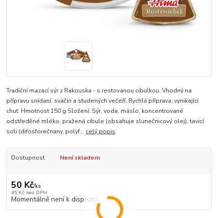
Tradiční mazací sýr z Rakouska - s restovanou cibulkou. Vhodný na
přípravu snídaní, svačin a studených večeří. Rychlá příprava, vynikající
chuť. Hmotnost 150 g Složení: Sýr, voda, máslo, koncentrované
odstředěné mléko, pražená cibule (obsahuje slunečnicový olej), tavicí
soli (difosforečnany, polyf...
celý popis
Dostupnost
Není skladem
50 Kč
/
ks
45 Kč
bez DPH
Momentálně není k dispozici