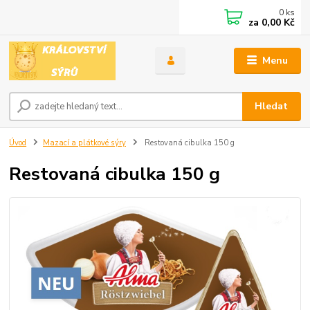
0
ks
za
0,00 Kč
Menu
Hledat
Úvod
Mazací a plátkové sýry
Restovaná cibulka 150 g
Restovaná cibulka 150 g