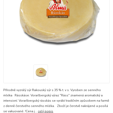
Přírodně vyzrálý sýr Rakouský sýr s 35 % t. v s. Vyroben ze senného
mléka Rässkäse: Vorarlbergský výraz "Räss" znamená aromatický a
intensivní. Vorarlbergský rässkäs se vyrábí tradičním způsobem na farmě
z denně čerstvého senného mléka. Zboží je čerstvě nakrájené a posílá
se vakuované. !Cena j...
celý popis