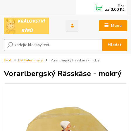
0
ks
za
0,00 Kč
Menu
Hledat
Úvod
Delikatesní sýry
Vorarlbergský Rässkäse - mokrý
Vorarlbergský Rässkäse - mokrý