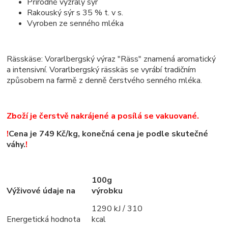
Přírodně vyzrálý sýr
Rakouský sýr s 35 % t. v s.
Vyroben ze senného mléka
Rässkäse: Vorarlbergský výraz "Räss" znamená aromatický
a intensivní. Vorarlbergský rässkäs se vyrábí tradičním
způsobem na farmě z denně čerstvého senného mléka.
Zboží je čerstvě nakrájené a posílá se vakuované.
!
Cena je 749 Kč/kg, konečná cena je podle skutečné
váhy.
!
100g
Výživové údaje na
výrobku
1290 kJ / 310
Energetická hodnota
kcal