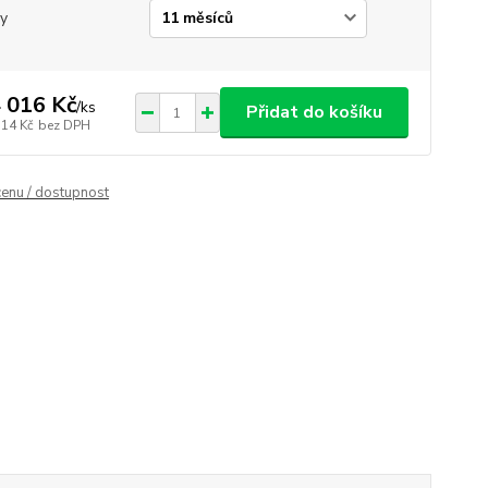
y
 016 Kč
/
ks
Přidat do košíku
514 Kč
bez DPH
cenu / dostupnost