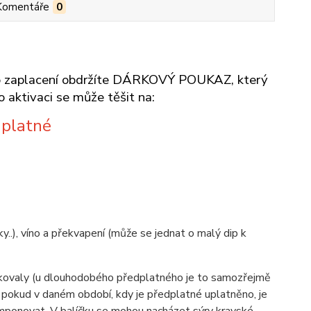
Komentáře
0
, po zaplacení obdržíte DÁRKOVÝ POUKAZ, který
o aktivaci se může těšit na:
dplatné
y..), víno a překvapení (může se jednat o malý dip k
pakovaly (u dlouhodobého předplatného je to samozřejmě
 pokud v daném období, kdy je předplatné uplatněno, je