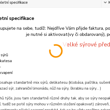
etní specifikace
tní specifikace
kupujete na sebe, tudíž: Nejdříve Vám přijde faktura
je nutné si aktivovat(vy či obdarovaný), p
Velké sýrové pře
 sýrů
ikatesa
o
kvapení
bsahuje standartně mix sýrů, delikatesu (klobása, paštika, sušenk
zací sýr, zahraniční limonádu, nůž na sýry, škrabku na sýry… )
hů týče, jsou tam standartně různé druhy tak, aby se sýry neo
í, tudíž se poté sýry mohou v různém složení opakovat) zároveň,