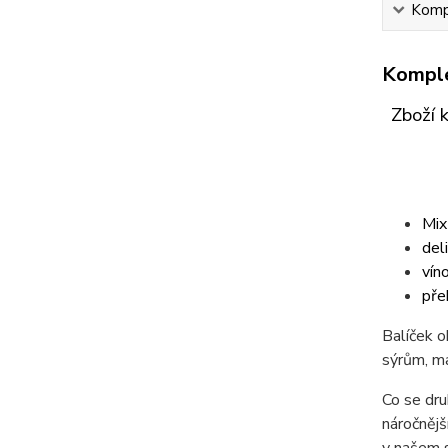
Kompl
Komple
Zboží 
Mix
del
vín
pře
Balíček o
sýrům, ma
Co se dru
náročnějš