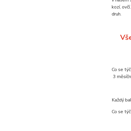
v našem s
kozí, ovč
druh.
Vše
Co se týč
3 měsíční
Každý bal
Co se týč