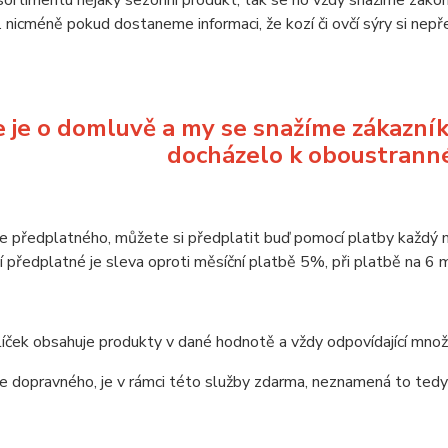
ortimentu nějaký sezonní produkt, tak se ho vždy snažíme zako
í.. nicméně pokud dostaneme informaci, že kozí či ovčí sýry si n
 je o domluvě a my se snažíme zákazník
docházelo k oboustranné
e předplatného, můžete si předplatit buď pomocí platby každý 
 předplatné je sleva oproti měsíční platbě 5%, při platbě na 6
íček obsahuje produkty v dané hodnotě a vždy odpovídající mno
e dopravného, je v rámci této služby zdarma, neznamená to tedy 