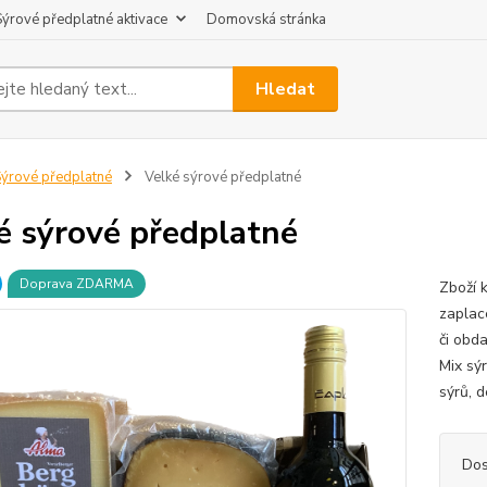
Sýrové předplatné aktivace
Domovská stránka
Hledat
ýrové předplatné
Velké sýrové předplatné
é sýrové předplatné
Doprava ZDARMA
Zboží k
zaplac
či obd
Mix sý
sýrů, d
Dos