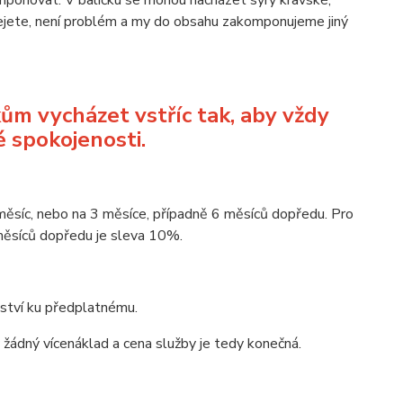
mponovat. V balíčku se mohou nacházet sýry kravské,
epřejete, není problém a my do obsahu zakomponujeme jiný
ům vycházet vstříc tak, aby vždy
 spokojenosti.
měsíc, nebo na 3 měsíce, případně 6 měsíců dopředu. Pro
 měsíců dopředu je sleva 10%.
žství ku předplatnému.
žádný vícenáklad a cena služby je tedy konečná.