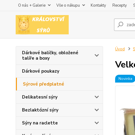
O nás + Galerie
Vše o nákupu
Kontakty
Recepty
Úvod
S
Dárkové balíčky, obložené
talíře a boxy
Velk
Dárkové poukazy
Novinka
Sýrové předplatné
Delikatesní sýry
Bezlaktózní sýry
Sýry na raclette