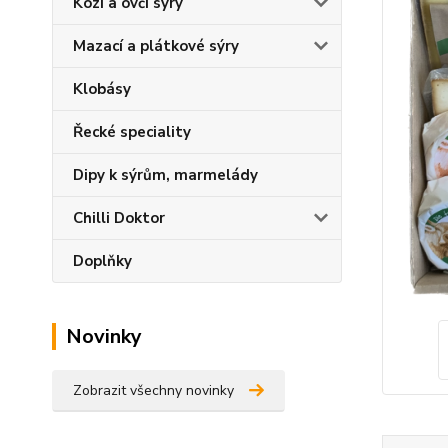
Kozí a ovčí sýry
Mazací a plátkové sýry
Klobásy
Řecké speciality
Dipy k sýrům, marmelády
Chilli Doktor
Doplňky
Novinky
Zobrazit všechny novinky