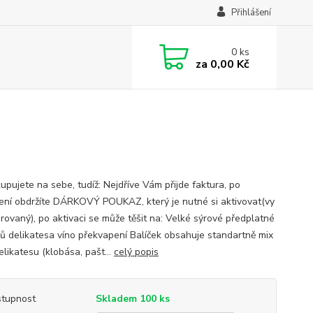
Přihlášení
0
ks
za
0,00 Kč
upujete na sebe, tudíž: Nejdříve Vám přijde faktura, po
ení obdržíte DÁRKOVÝ POUKAZ, který je nutné si aktivovat(vy
arovaný), po aktivaci se může těšit na: Velké sýrové předplatné
rů delikatesa víno překvapení Balíček obsahuje standartně mix
elikatesu (klobása, pašt...
celý popis
tupnost
Skladem 100 ks