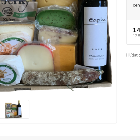
cen
14
12 
Hlídat 