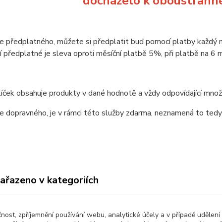
docházelo k oboustranné
e předplatného, můžete si předplatit buď pomocí platby každý 
 předplatné je sleva oproti měsíční platbě 5%, při platbě na 6
íček obsahuje produkty v dané hodnotě a vždy odpovídající mno
e dopravného, je v rámci této služby zdarma, neznamená to tedy 
zařazeno v kategoriích
é předplatné
čnost, zpříjemnění používání webu, analytické účely a v případě udělení