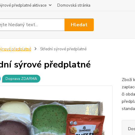
Sýrové předplatné aktivace
Domovská stránka
Hledat
ýrové předplatné
Střední sýrové předplatné
dní sýrové předplatné
Doprava ZDARMA
Zboží k
zaplac
či obda
předpl
standar
Dos