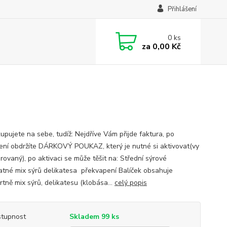
Přihlášení
0
ks
za
0,00 Kč
upujete na sebe, tudíž: Nejdříve Vám přijde faktura, po
ení obdržíte DÁRKOVÝ POUKAZ, který je nutné si aktivovat(vy
rovaný), po aktivaci se může těšit na: Střední sýrové
atné mix sýrů delikatesa překvapení Balíček obsahuje
tně mix sýrů, delikatesu (klobása...
celý popis
tupnost
Skladem 99 ks