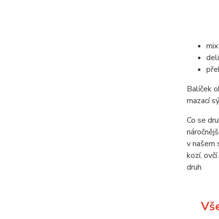
mix
del
pře
Balíček o
mazací sý
Co se dru
náročnějš
v našem s
kozí, ovč
druh.
Vše