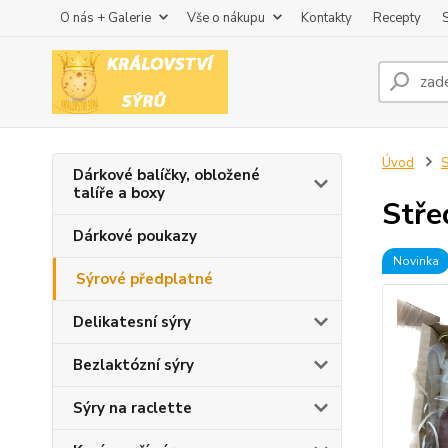
O nás + Galerie
Vše o nákupu
Kontakty
Recepty
Úvod
S
Dárkové balíčky, obložené
talíře a boxy
Stře
Dárkové poukazy
Novinka
Sýrové předplatné
Delikatesní sýry
Bezlaktózní sýry
Sýry na raclette