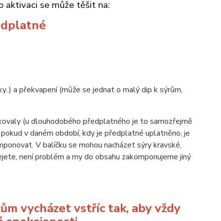
o aktivaci se může těšit na:
edplatné
ky..) a překvapení (může se jednat o malý dip k sýrům,
pakovaly (u dlouhodobého předplatného je to samozřejmě
 pokud v daném období, kdy je předplatné uplatněno, je
mponovat. V balíčku se mohou nacházet sýry kravské,
epřejete, není problém a my do obsahu zakomponujeme jiný
ům vycházet vstříc tak, aby vždy