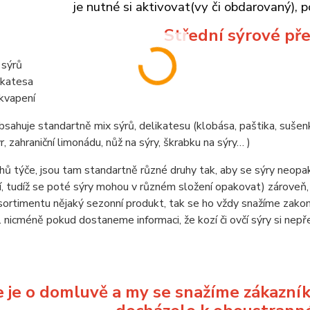
je nutné si aktivovat(vy či obdarovaný), p
Střední sýrové př
 sýrů
ikatesa
kvapení
bsahuje standartně mix sýrů, delikatesu (klobása, paštika, sušen
r, zahraniční limonádu, nůž na sýry, škrabku na sýry… )
hů týče, jsou tam standartně různé druhy tak, aby se sýry neo
í, tudíž se poté sýry mohou v různém složení opakovat) zároveň,
ortimentu nějaký sezonní produkt, tak se ho vždy snažíme zako
í.. nicméně pokud dostaneme informaci, že kozí či ovčí sýry si n
 je o domluvě a my se snažíme zákazník