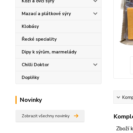
Kozí a ovčí sýry
Mazací a plátkové sýry
Klobásy
Řecké speciality
Dipy k sýrům, marmelády
Chilli Doktor
Doplňky
Kompl
Novinky
Komple
Zobrazit všechny novinky
Zboží 