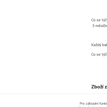
Co se týč
3 měsíční
Každý bal
Co se týč
Zboží 
Sýrov
Pro základní funk