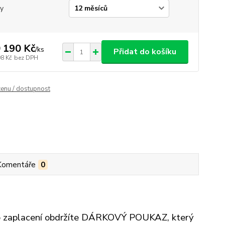
y
 190 Kč
/
ks
Přidat do košíku
98 Kč
bez DPH
cenu / dostupnost
Komentáře
0
, po zaplacení obdržíte DÁRKOVÝ POUKAZ, který