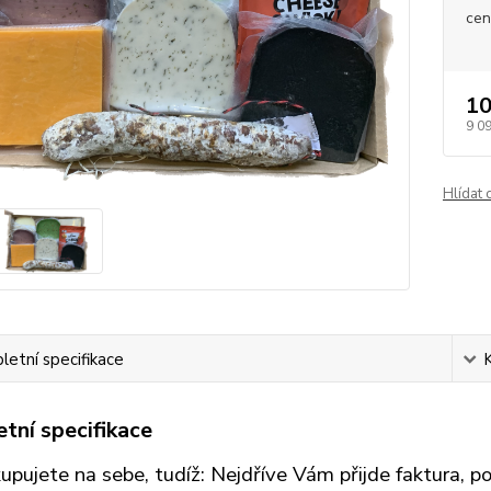
cen
10
9 0
Hlídat 
etní specifikace
tní specifikace
kupujete na sebe, tudíž: Nejdříve Vám přijde faktura