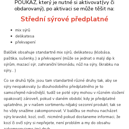
POUKAZ, který je nutné si aktivovat(vy či
obdarovaný), po aktivaci se může těšit na:
Střední sýrové předplatné
mix sýrů
delikatesa
překvapení
Balíček obsahuje standartně mix sýrů, delikatesu (klobása,
paštika, sušenky..) a překvapení (může se jednat o malý dip k
sýrům, mazací sýr, zahraniční limonádu, nůž na sýry, škrabku na
sýry… )
Co se druhů týče, jsou tam standartně různé druhy tak, aby se
sýry neopakovaly (u dlouhodobého předplatného je to
samozřejmě náročnější, tudíž se poté sýry mohou v různém složení
opakovat) zároveň, pokud v daném období, kdy je předplatné
uplatněno, je v našem sortimentu nějaký sezonní produkt, tak se
ho vždy snažíme zakomponovat. V balíčku se mohou nacházet
sýry kravské, kozí, ovčí.. nicméně pokud dostaneme informaci, že
kozí či ovčí sýry si nepřejete, není problém a my do obsahu
zakomponujeme jiný druh.