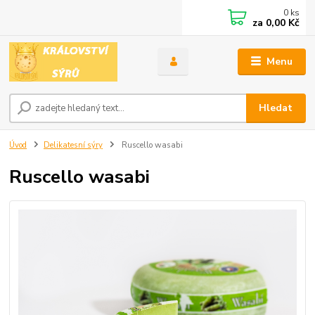
0
ks
za
0,00 Kč
Menu
Hledat
Úvod
Delikatesní sýry
Ruscello wasabi
Ruscello wasabi