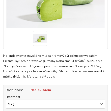
Holandský sýr z kravského mléka Krémový sýr ochucený wasabim
Pikantní sýr, pro opravdové gurmány Doba zrání 4-6 týdnů, 50+% t. v s.
Zboží je čerstvě nakrájené a posílá se vakuované. !Cena je 799 Kč/kg,
konečná cena je podle skutečné váhy.! Složení: Pasterizované kravské
mléko (NL), mix: křen, w...
celý popis
Dostupnost
Není skladem
Hmotnost