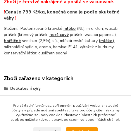
Zboží je čerstvě nakrájené a posílá se vakuované.
!
Cena je 799 Kč/kg, konečná cena je podle skutečné
váhy.
!
Složení: Pasterizované kravské
mléko
(NL), mix: křen, wasabi
prášek (křenový prášek,
horčicový
prášek, wasabi japonica),
hořčičné
semínko (2,5%), sůl, mlékárenské kultury
(
mléko
)
,
mikrobiální syřidlo, aroma, barvivo: E141, výtažek z kurkumy,
konzervační látka: dusičnan sodný.
Zboží zařazeno v kategoriích
Delikatesní sýry
Holandské sýry
Pro základní funkčnost, zpříjemnění používání webu, analytické
účely a v případě udělení souhlasu také pro účely cílení reklamy
využíváme soubory cookies. Nastavení vlastních preferencí
cookies můžete kdykoli upravit odkazem ve spodní části stránek.
Podle zákona o evidenci tržeb je prodávající povinen vystavit
kupujícímu účtenku. Zároveň je povinen zaevidovat přijatou tržbu