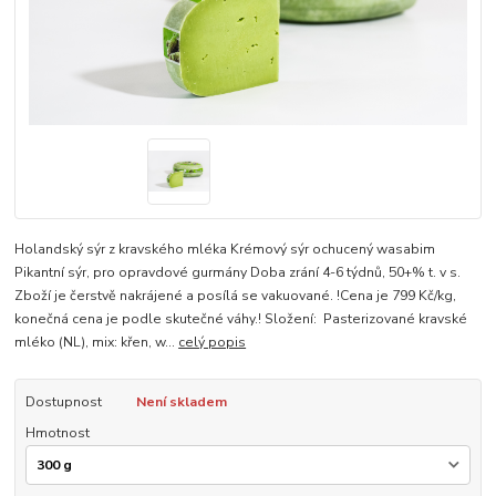
Holandský sýr z kravského mléka Krémový sýr ochucený wasabim
Pikantní sýr, pro opravdové gurmány Doba zrání 4-6 týdnů, 50+% t. v s.
Zboží je čerstvě nakrájené a posílá se vakuované. !Cena je 799 Kč/kg,
konečná cena je podle skutečné váhy.! Složení: Pasterizované kravské
mléko (NL), mix: křen, w...
celý popis
Dostupnost
Není skladem
Hmotnost