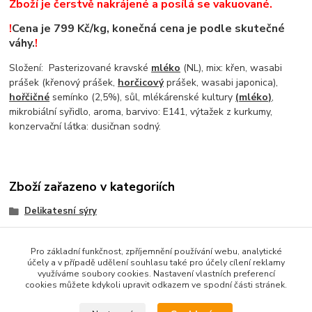
Zboží je čerstvě nakrájené a posílá se vakuované.
!
Cena je 799 Kč/kg, konečná cena je podle skutečné
váhy.
!
Složení: Pasterizované kravské
mléko
(NL), mix: křen, wasabi
prášek (křenový prášek,
horčicový
prášek, wasabi japonica),
hořčičné
semínko (2,5%), sůl, mlékárenské kultury
(
mléko
)
,
mikrobiální syřidlo, aroma, barvivo: E141, výtažek z kurkumy,
konzervační látka: dusičnan sodný.
Zboží zařazeno v kategoriích
Delikatesní sýry
Holandské sýry
Pro základní funkčnost, zpříjemnění používání webu, analytické
účely a v případě udělení souhlasu také pro účely cílení reklamy
využíváme soubory cookies. Nastavení vlastních preferencí
cookies můžete kdykoli upravit odkazem ve spodní části stránek.
Podle zákona o evidenci tržeb je prodávající povinen vystavit
kupujícímu účtenku. Zároveň je povinen zaevidovat přijatou tržbu