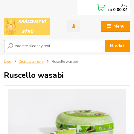
0
ks
za
0,00 Kč
Menu
Hledat
Úvod
Delikatesní sýry
Ruscello wasabi
Ruscello wasabi