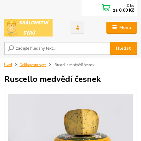
0
ks
za
0,00 Kč
Menu
Hledat
Úvod
Delikatesní sýry
Ruscello medvědí česnek
Ruscello medvědí česnek