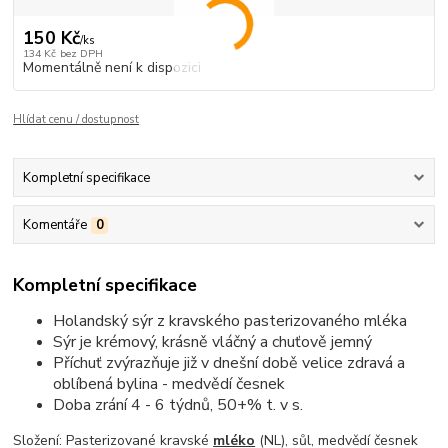
150 Kč
/
ks
134 Kč
bez DPH
Momentálně není k dispozici
Hlídat cenu / dostupnost
Kompletní specifikace
Komentáře
0
Kompletní specifikace
Holandský sýr z kravského pasterizovaného mléka
Sýr je krémový, krásně vláčný a chuťově jemný
Příchuť zvýrazňuje již v dnešní době velice zdravá a
oblíbená bylina - medvědí česnek
Doba zrání 4 - 6 týdnů, 50+% t. v s.
Složení: Pasterizované kravské
mléko
(NL), sůl, medvědí česnek