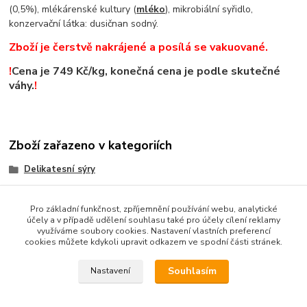
(0,5%), mlékárenské kultury (
mléko
), mikrobiální syřidlo,
konzervační látka: dusičnan sodný.
Zboží je čerstvě nakrájené a posílá se vakuované.
!
Cena je 749 Kč/kg, konečná cena je podle skutečné
váhy.
!
Zboží zařazeno v kategoriích
Delikatesní sýry
Holandské sýry
Pro základní funkčnost, zpříjemnění používání webu, analytické
účely a v případě udělení souhlasu také pro účely cílení reklamy
využíváme soubory cookies. Nastavení vlastních preferencí
cookies můžete kdykoli upravit odkazem ve spodní části stránek.
Podle zákona o evidenci tržeb je prodávající povinen vystavit
kupujícímu účtenku. Zároveň je povinen zaevidovat přijatou tržbu
Souhlasím
Nastavení
u správce daně online; v případě technického výpadku pak
nejpozději do 48 hodin.