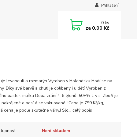
Přihlášení
0
ks
za
0,00 Kč
je levanduli a rozmarýn Vyroben v Holandsku Hodí se na
ny. Díky své barvě a chuti je oblíbený i u dětí Vyroben z
ého paster. mléka Doba zrání 4-6 týdnů, 50+% t. v s. Zboží je
ě nakrájené a posílá se vakuované. !Cena je 799 Kč/kg,
á cena je podle skutečné váhy.! Slo...
celý popis
tupnost
Není skladem