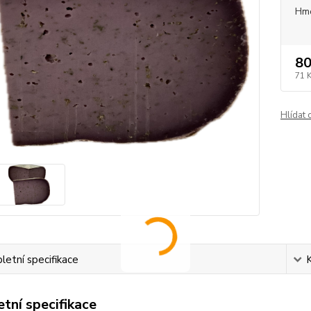
Hm
80
71 
Hlídat 
etní specifikace
tní specifikace