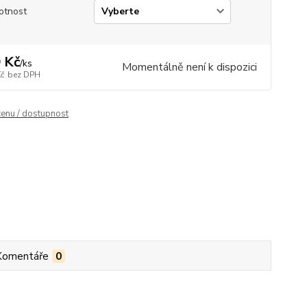
otnost
 Kč
/
ks
Momentálně není k dispozici
Kč
bez DPH
cenu / dostupnost
Komentáře
0