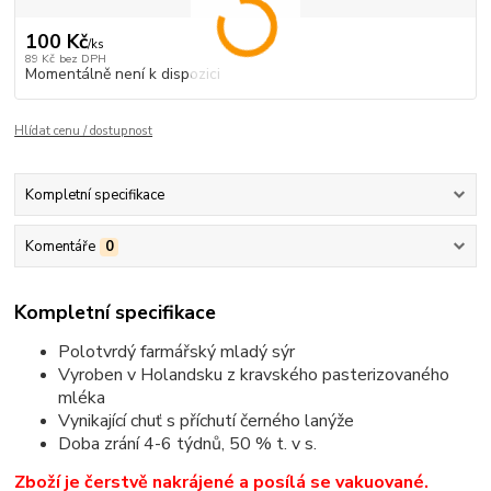
100 Kč
/
ks
89 Kč
bez DPH
Momentálně není k dispozici
Hlídat cenu / dostupnost
Kompletní specifikace
Komentáře
0
Kompletní specifikace
Polotvrdý farmářský mladý sýr
Vyroben v Holandsku z kravského pasterizovaného
mléka
Vynikající chuť s příchutí černého lanýže
Doba zrání 4-6 týdnů, 50 % t. v s.
Zboží je čerstvě nakrájené a posílá se vakuované.