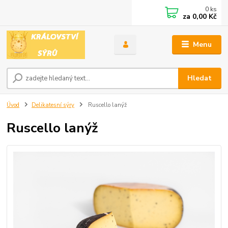
0
ks
za
0,00 Kč
Menu
Hledat
Úvod
Delikatesní sýry
Ruscello lanýž
Ruscello lanýž