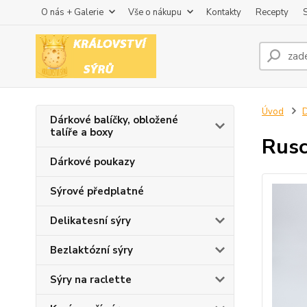
O nás + Galerie
Vše o nákupu
Kontakty
Recepty
Úvod
D
Dárkové balíčky, obložené
talíře a boxy
Rusc
Dárkové poukazy
Sýrové předplatné
Delikatesní sýry
Bezlaktózní sýry
Sýry na raclette