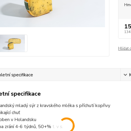
Hm
15
134
Hlídat 
etní specifikace
tní specifikace
andský mladý sýr z kravského mléka s příchutí kopřivy
kající chuť
oben v Holandsku
a zrání 4-6 týdnů, 50+% t. v s.