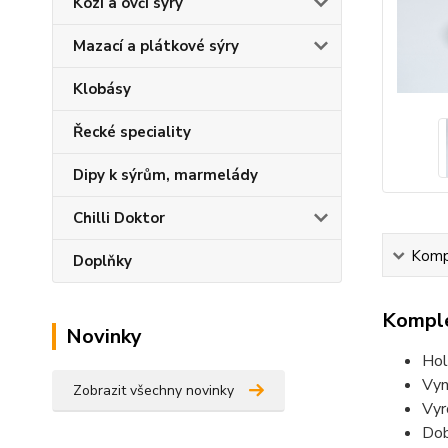
Kozí a ovčí sýry
Mazací a plátkové sýry
Klobásy
Řecké speciality
Dipy k sýrům, marmelády
Chilli Doktor
Kompl
Doplňky
Komple
Novinky
Hol
Vyni
Zobrazit všechny novinky
Vyr
Dob