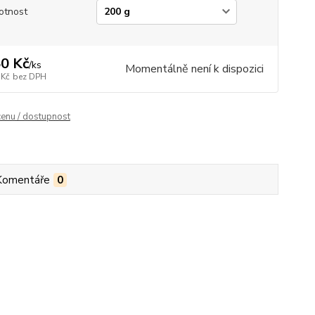
otnost
0 Kč
/
ks
Momentálně není k dispozici
 Kč
bez DPH
cenu / dostupnost
Komentáře
0