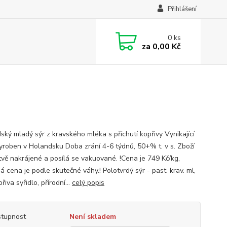
Přihlášení
0
ks
za
0,00 Kč
ský mladý sýr z kravského mléka s příchutí kopřivy Vynikající
yroben v Holandsku Doba zrání 4-6 týdnů, 50+% t. v s. Zboží
stvě nakrájené a posílá se vakuované. !Cena je 749 Kč/kg,
 cena je podle skutečné váhy.! Polotvrdý sýr - past. krav. ml,
přiva syřidlo, přírodní...
celý popis
tupnost
Není skladem