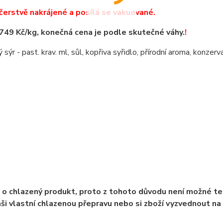
 čerstvě nakrájené a posílá se vakuované.
 749 Kč/kg, konečná cena je podle skutečné váhy.
!
 sýr - past. krav. ml, sůl, kopřiva syřidlo, přírodní aroma, konzerv
 o chlazený produkt, proto z tohoto důvodu není možné t
aši vlastní chlazenou přepravu nebo si zboží vyzvednout na