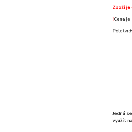
Zboží je
!
Cena je
Polotvrdý
Jedná se
využít n