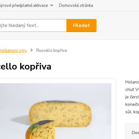
Sýrové předplatné aktivace
Domovská stránka
Hledat
elikatesní sýry
Ruscello kopřiva
ello kopřiva
Holand
chuť V
je čer
konečná
sůl, ko
Dos