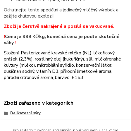
Ochutnejte tento speciální a jedinečný mléčný výrobek a
zažijte chuťovou explozi!
Zboží je čerstvě nakrájené a posílá se vakuované.
!
Cena je 999 Kč/kg, konečná cena je podle skutečné
váhy.
!
Složení: Pasterizované kravské
mléko
(NL), lékořicový
prášek (2,3%), rostlinný olej (kukuřičný), sůl, mlékárenské
kultury (
mléko
), mikrobiální syřidlo, konzervační látka:
dusičnan sodný, vitamín D3, přírodní limetkové aroma,
přírodní citronové aroma, barvivo: E153
Zboží zařazeno v kategoriích
Delikatesní sýry
Holandské sýry
Pro základní funkčnost, zpříjemnění používání webu, analytické