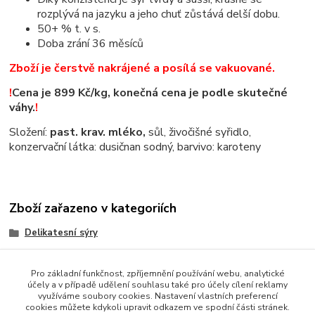
rozplývá na jazyku a jeho chuť zůstává delší dobu.
50+ % t. v s.
Doba zrání 36 měsíců
Zboží je čerstvě nakrájené a posílá se vakuované.
!
Cena je 899 Kč/kg, konečná cena je podle skutečné
váhy.
!
Složení:
past. krav. mléko,
sůl, živočišné syřidlo,
konzervační látka: dusičnan sodný, barvivo: karoteny
Zboží zařazeno v kategoriích
Delikatesní sýry
Holandské sýry
Pro základní funkčnost, zpříjemnění používání webu, analytické
účely a v případě udělení souhlasu také pro účely cílení reklamy
využíváme soubory cookies. Nastavení vlastních preferencí
cookies můžete kdykoli upravit odkazem ve spodní části stránek.