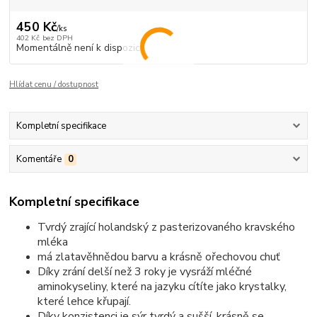
450 Kč
/
ks
402 Kč
bez DPH
Momentálně není k dispozici
Hlídat cenu / dostupnost
Kompletní specifikace
Komentáře
0
Kompletní specifikace
Tvrdý zrající holandský z pasterizovaného kravského
mléka
má zlatavěhnědou barvu a krásně ořechovou chuť
Díky zrání delší než 3 roky je vysráží mléčné
aminokyseliny, které na jazyku cítíte jako krystalky,
které lehce křupají.
Díky konzistenci je sýr tvrdý a sušší, krásně se