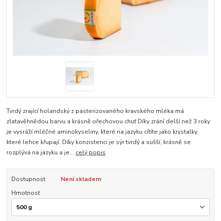
Tvrdý zrající holandský z pasterizovaného kravského mléka má
zlatavěhnědou barvu a krásně ořechovou chuť Díky zrání delší než 3 roky
je vysráží mléčné aminokyseliny, které na jazyku cítíte jako krystalky,
které lehce křupají. Díky konzistenci je sýr tvrdý a sušší, krásně se
rozplývá na jazyku a je...
celý popis
Dostupnost
Není skladem
Hmotnost