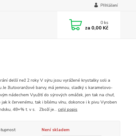
Přihlášení
0
ks
za
0,00 Kč
ání delší než 2 roky V sýru jsou vyrážené krystalky soli a
u Je žlutooranžové barvy, má jemnou, sladký s karamelovo-
vým nádechem Využití do sýrových omáček, jen tak na chuť,
e jak k červenému, tak i bílému vínu, dokonce i k pivu Vyroben
ndsku, 48+% t. v s. Zboží je...
celý popis
tupnost
Není skladem