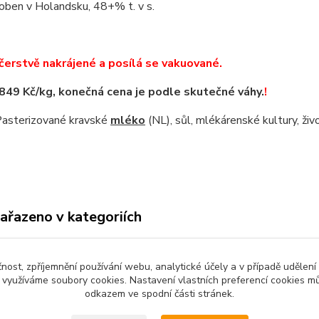
oben v Holandsku, 48+% t. v s.
 čerstvě nakrájené a posílá se vakuované.
 849 Kč/kg, konečná cena je podle skutečné váhy.
!
 Pasterizované kravské
mléko
(NL), sůl, mlékárenské kultury, živ
zařazeno v kategoriích
atesní sýry
Holandské sýry
čnost, zpříjemnění používání webu, analytické účely a v případě udělení
y využíváme soubory cookies. Nastavení vlastních preferencí cookies mů
odkazem ve spodní části stránek.
avit kupujícímu účtenku. Zároveň je povinen zaevidovat přijatou 