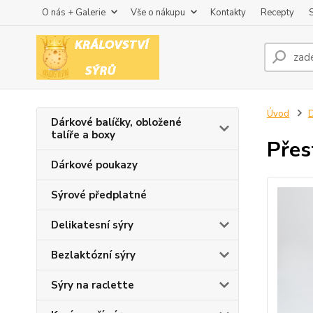
O nás + Galerie
Vše o nákupu
Kontakty
Recepty
Úvod
D
Dárkové balíčky, obložené
talíře a boxy
Přes
Dárkové poukazy
Sýrové předplatné
Delikatesní sýry
Bezlaktózní sýry
Sýry na raclette