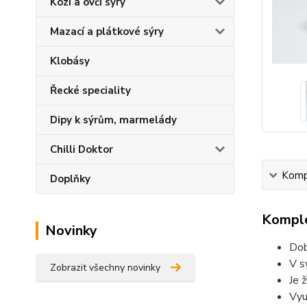
Kozí a ovčí sýry
Mazací a plátkové sýry
Klobásy
Řecké speciality
Dipy k sýrům, marmelády
Chilli Doktor
Kompl
Doplňky
Komple
Novinky
Dob
V s
Zobrazit všechny novinky
Je 
Vyu