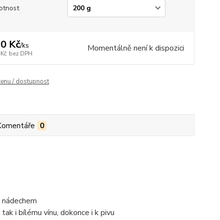
otnost
0 Kč
/
ks
Momentálně není k dispozici
 Kč
bez DPH
cenu / dostupnost
Komentáře
0
m nádechem
tak i bílému vínu, dokonce i k pivu