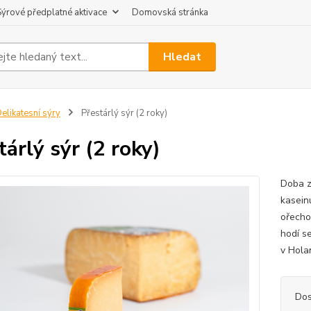
Sýrové předplatné aktivace
Domovská stránka
Hledat
elikatesní sýry
Přestárlý sýr (2 roky)
tárlý sýr (2 roky)
Doba zr
kasein
ořecho
hodí s
v Hola
Dos