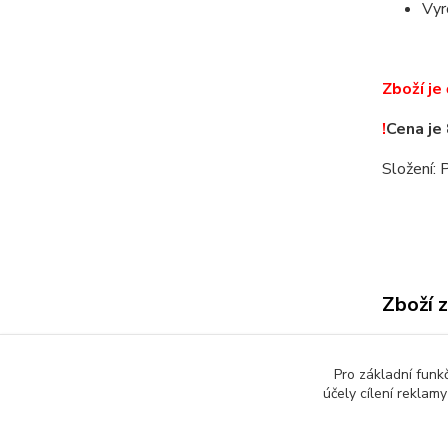
Vyr
Zboží je
!
Cena je
Složení:
Zboží 
Delik
Pro základní funk
účely cílení reklam
Podle zákona o evidenci tržeb je prodávající povinen vyst