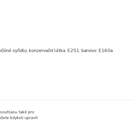
očišné syřidlo, konzervační látka: E251, barvivo: E160a.
 souhlasu také pro
žete kdykoli upravit
tržbu u správce daně online; v případě technického