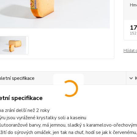
Hm
17
152
Hlídat 
etní specifikace
tní specifikace
a zrání delší než 2 roky
ýru jsou vyrážené krystalky soli a kaseinu
žlutooranžové barvy, má jemnou, sladký s karamelovo-ořechový
žití do sýrových omáček, jen tak na chuť, hodí se jak k červenému, 