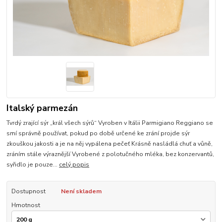
Italský parmezán
Tvrdý zrající sýr „král všech sýrů“ Vyroben v Itálii Parmigiano Reggiano se
smí správně používat, pokud po době určené ke zrání projde sýr
zkouškou jakosti a je na něj vypálena pečeť Krásně nasládlá chuť a vůně,
zráním stále výraznější Vyrobené z polotučného mléka, bez konzervantů,
syřidlo je pouze...
celý popis
Dostupnost
Není skladem
Hmotnost