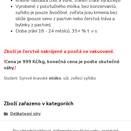
Krásně nasládlá chuť a vůně, zráním stále výraznější
Vyrobené z polotučného mléka, bez konzervantů,
syřidlo je pouze živočišné, zvířata jsou krmena bez
siliže (pouze seno z pastvin nebo čerstvá tráva a
bylinky z pastvin)
Doba zrání 18 - 24 měsíců, 35+ % t. v s.
Zboží je čerstvě nakrájené a posílá se vakuované.
!
Cena je 999 Kč/kg, konečná cena je podle skutečné
váhy.
!
Složení: Syrové kravské
mléko
, sůl, zvířecí syřidlo
Zboží zařazeno v kategoriích
Delikatesní sýry
Italské sýry
Pro základní funkčnost, zpříjemnění používání webu, analytické