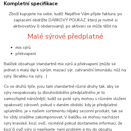
Kompletní specifikace
Zboží kupujete na sebe, tudíž: Nejdříve Vám přijde faktura, po
zaplacení obdržíte DÁRKOVÝ POUKAZ, který je nutné si
aktivovat(vy či obdarovaný), po aktivaci se může těšit na:
Malé sýrové předplatné
mix sýrů
překvapení
Balíček obsahuje standartně mix sýrů a překvapení (může se
jednat o malý dip k sýrům, mazací sýr, zahraniční limonádu, nůž na
sýry, škrabku na sýry… )
Co se druhů týče, jsou tam standartně různé druhy tak, aby se
sýry neopakovaly (u dlouhodobého předplatného je to
samozřejmě náročnější, tudíž se poté sýry mohou v různém složení
opakovat) zároveň, pokud v daném období, kdy je předplatné
uplatněno, je v našem sortimentu nějaký sezonní produkt, tak se
ho vždy snažíme zakomponovat. V balíčku se mohou nacházet
sýry kravské, kozí, ovčí.. nicméně pokud dostaneme informaci, že
kozí či ovčí sýry si nepřejete, není problém a my do obsahu