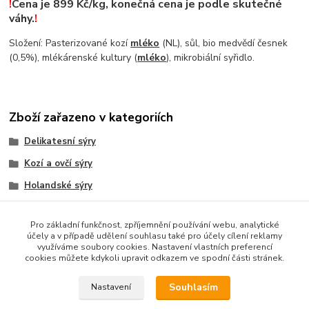
!
Cena je 899 Kč/kg, konečná cena je podle skutečné
váhy.
!
Složení: Pasterizované kozí
mléko
(NL), sůl, bio medvědí česnek
(0,5%), mlékárenské kultury (
mléko
), mikrobiální syřidlo.
Zboží zařazeno v kategoriích
Delikatesní sýry
Kozí a ovčí sýry
Holandské sýry
Kozí sýry
Pro základní funkčnost, zpříjemnění používání webu, analytické
účely a v případě udělení souhlasu také pro účely cílení reklamy
využíváme soubory cookies. Nastavení vlastních preferencí
cookies můžete kdykoli upravit odkazem ve spodní části stránek.
Podle zákona o evidenci tržeb je prodávající povinen vystavit
kupujícímu účtenku. Zároveň je povinen zaevidovat přijatou tržbu
Souhlasím
Nastavení
u správce daně online; v případě technického výpadku pak