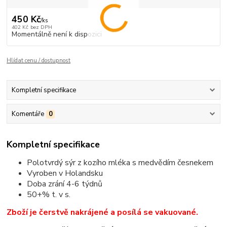
450 Kč
/
ks
402 Kč
bez DPH
Momentálně není k dispozici
Hlídat cenu / dostupnost
Kompletní specifikace
Komentáře
0
Kompletní specifikace
Polotvrdý sýr z kozího mléka s medvědím česnekem
Vyroben v Holandsku
Doba zrání 4-6 týdnů
50+% t. v s.
Zboží je čerstvě nakrájené a posílá se vakuované.