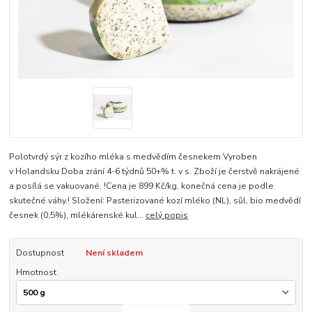
Polotvrdý sýr z kozího mléka s medvědím česnekem Vyroben
v Holandsku Doba zrání 4-6 týdnů 50+% t. v s. Zboží je čerstvě nakrájené
a posílá se vakuované. !Cena je 899 Kč/kg, konečná cena je podle
skutečné váhy.! Složení: Pasterizované kozí mléko (NL), sůl, bio medvědí
česnek (0,5%), mlékárenské kul...
celý popis
Dostupnost
Není skladem
Hmotnost